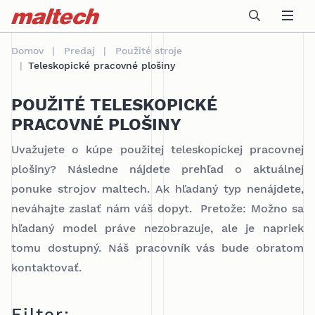
Table Of Content
PREDAJ INÝCH POUŽITÝCH STROJOV
sr.skip-to.main-content
sr.skip-to.table-of-contents
sr.skip-to.main-navigation
Domov
Predaj
Použité stroje
Teleskopické pracovné plošiny
POUŽITÉ TELESKOPICKÉ
PRACOVNÉ PLOŠINY
Uvažujete o kúpe použitej teleskopickej pracovnej
plošiny? Následne nájdete prehľad o aktuálnej
ponuke strojov maltech. Ak hľadaný typ nenájdete,
neváhajte zaslať nám váš dopyt. Pretože: Možno sa
hľadaný model práve nezobrazuje, ale je napriek
tomu dostupný. Náš pracovník vás bude obratom
kontaktovať.
Filter: