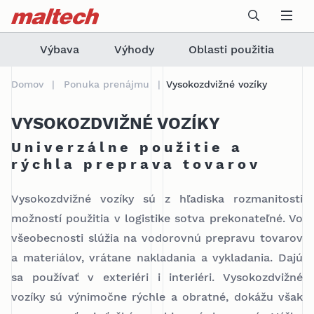
Table Of Content
Možnosti použitia
sr.skip-to.main-content
sr.skip-to.table-of-contents
sr.skip-to.main-navigation
Výbava
Výhody
Oblasti použitia
Domov
Ponuka prenájmu
Vysokozdvižné vozíky
VYSOKOZDVIŽNÉ VOZÍKY
Univerzálne použitie a
rýchla preprava tovarov
Vysokozdvižné vozíky sú z hľadiska rozmanitosti
možností použitia v logistike sotva prekonateľné. Vo
všeobecnosti slúžia na vodorovnú prepravu tovarov
a materiálov, vrátane nakladania a vykladania. Dajú
sa používať v exteriéri i interiéri. Vysokozdvižné
vozíky sú výnimočne rýchle a obratné, dokážu však