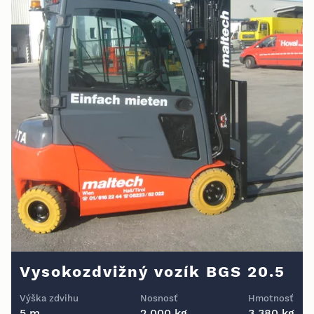
Vysokozdvižný vozík BGS 20.5
Výška zdvihu
Nosnosť
Hmotnosť
5 m
2 000 kg
3 380 kg