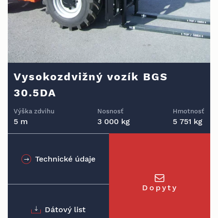
Vysokozdvižný vozík BGS
30.5DA
Výška zdvihu
Nosnosť
Hmotnosť
5 m
3 000 kg
5 751 kg
Technické údaje
Dopyty
Dátový list