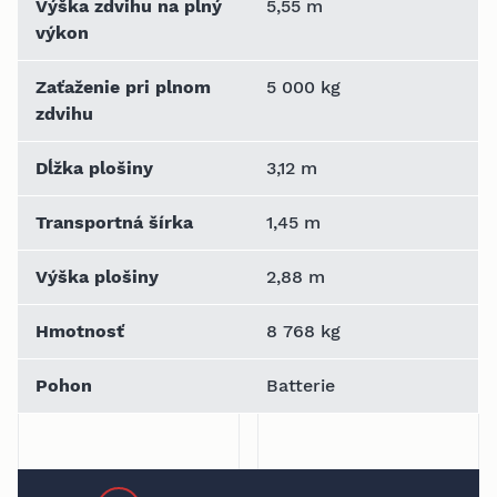
Výška zdvihu na plný
5,55 m
výkon
Zaťaženie pri plnom
5 000 kg
zdvihu
Dĺžka plošiny
3,12 m
Transportná šírka
1,45 m
Výška plošiny
2,88 m
Hmotnosť
8 768 kg
Pohon
Batterie