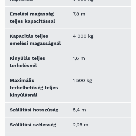
Emelési magasság
7,8 m
teljes kapacitással
Kapacitás teljes
4 000 kg
emelési magasságnál
Kinyúlás teljes
1,6 m
terhelésnél
Maximális
1 500 kg
terhelhetőség teljes
kinyúlásnál
Szállítási hosszúság
5,4 m
Szállítási szélesség
2,25 m