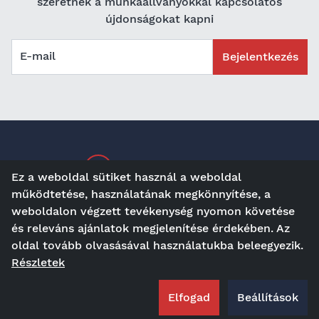
szeretnék a munkaállványokkal kapcsolatos
újdonságokat kapni
E-mail
Bejelentkezés
Karrier a maltechnél
Ez a weboldal sütiket használ a weboldal
működtetése, használatának megkönnyítése, a
weboldalon végzett tevékenység nyomon követése
és releváns ajánlatok megjelenítése érdekében. Az
ma
Kontakt
Látogató, mint
oldal tovább olvasásával használatukba beleegyezik.
Részletek
AGBs
Impresszum
Adatvédelem
Elfogad
Beállítások