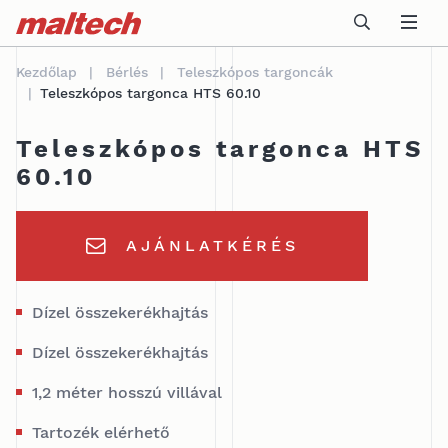
Table Of Content
Műszaki adatok
Felhasználási terület
sr.skip-to.main-content
sr.skip-to.table-of-contents
sr.skip-to.main-navigation
Kezdőlap
Bérlés
Teleszkópos targoncák
Teleszkópos targonca HTS 60.10
Teleszkópos targonca HTS
60.10
AJÁNLATKÉRÉS
Dízel összekerékhajtás
Dízel összekerékhajtás
1,2 méter hosszú villával
Tartozék elérhető