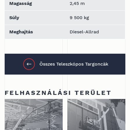
Magasság
2,45 m
Súly
9 500 kg
Meghajtás
Diesel-Allrad
Összes Teleszkópos Targoncàk
FELHASZNÁLÁSI TERÜLET