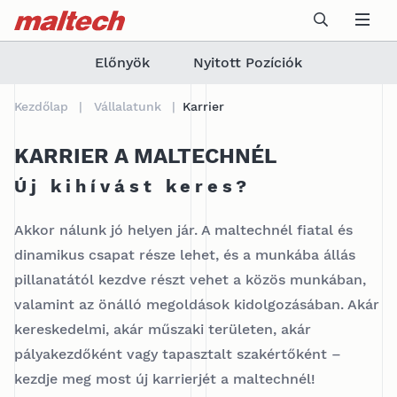
Table Of Content
ELŐNYÖK
Nyitott pozíciók Ausztriában
JELENTKEZÉS A MALTECH CÉGHEZ
Kontakt
Újdonságok
sr.skip-to.main-content
sr.skip-to.table-of-contents
sr.skip-to.main-navigation
Előnyök
Nyitott Pozíciók
Kezdőlap
Vállalatunk
Karrier
KARRIER A MALTECHNÉL
Új kihívást keres?
Akkor nálunk jó helyen jár. A maltechnél fiatal és
dinamikus csapat része lehet, és a munkába állás
pillanatától kezdve részt vehet a közös munkában,
valamint az önálló megoldások kidolgozásában. Akár
kereskedelmi, akár műszaki területen, akár
pályakezdőként vagy tapasztalt szakértőként –
kezdje meg most új karrierjét a maltechnél!