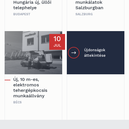
Hungária új, üllői
munkálatok
telephelye
Salzburgban
BUDAPEST
SALZBURG
10
JUL
Újdonságok
áttekintése
Új, 10 m-es,
elektromos
tehergépkocsis
munkaállvány
BÉCS