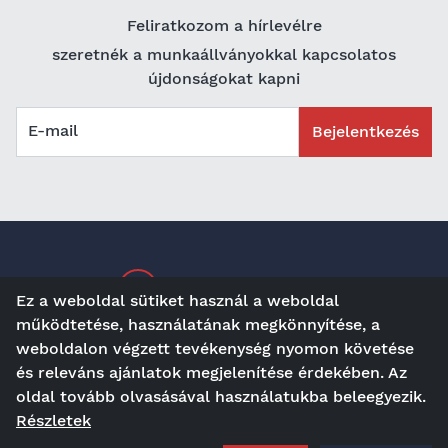
Feliratkozom a hírlevélre
szeretnék a munkaállványokkal kapcsolatos
újdonságokat kapni
E-mail
Bejelentkezés
Karrier a maltechnél
Ez a weboldal sütiket használ a weboldal
működtetése, használatának megkönnyítése, a
weboldalon végzett tevékenység nyomon követése
és releváns ajánlatok megjelenítése érdekében. Az
ma
Kontakt
Látogató, mint
oldal tovább olvasásával használatukba beleegyezik.
Részletek
AGBs
Impresszum
Adatvédelem