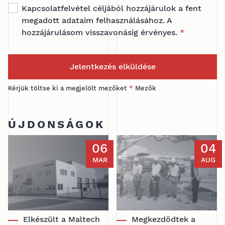
Kapcsolatfelvétel céljából hozzájárulok a fent
megadott adataim felhasználásához. A
hozzájárulásom visszavonásig érvényes.
*
Jelentkezés elküldése
Kérjük töltse ki a megjelölt mezőket
*
Mezők
ÚJDONSÁGOK
06
04
MAR
AUG
Elkészült a Maltech
Megkezdődtek a