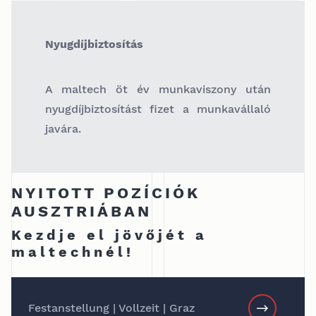
Nyugdíjbiztosítás
A maltech öt év munkaviszony után
nyugdíjbiztosítást fizet a munkavállaló
javára.
NYITOTT POZÍCIÓK
AUSZTRIÁBAN
Kezdje el jövőjét a
maltechnél!
Festanstellung | Vollzeit | Graz