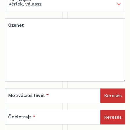
11 Telephelyünk
*
Üzenet
Motivációs levél
*
Keresés
Önéletrajz
*
Keresés