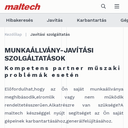
Table Of Content
Újdonságok
sr.skip-to.main-content
sr.skip-to.table-of-contents
sr.skip-to.main-navigation
Hibakeresés
Javítás
Karbantartás
Gép
Kezdőlap
Javítási szolgáltatás
MUNKAÁLLVÁNY-JAVÍTÁSI
SZOLGÁLTATÁSOK
Kompetens partner műszaki
problémák esetén
Előfordulhat,hogy az Ön saját munkaállványa
meghibásodik,elromlik vagy nem működik
rendeltetésszerűen.Alkatrészre van szüksége?A
maltech készséggel nyújt segítséget az Ön saját
gépeinek karbantartásához,generálfelújításához.