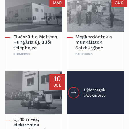
MAR
AUG
Elkészült a Maltech
Megkezdődtek a
Hungária új, üllői
munkálatok
telephelye
Salzburgban
BUDAPEST
SALZBURG
10
JUL
Újdonságok
áttekintése
Új, 10 m-es,
elektromos