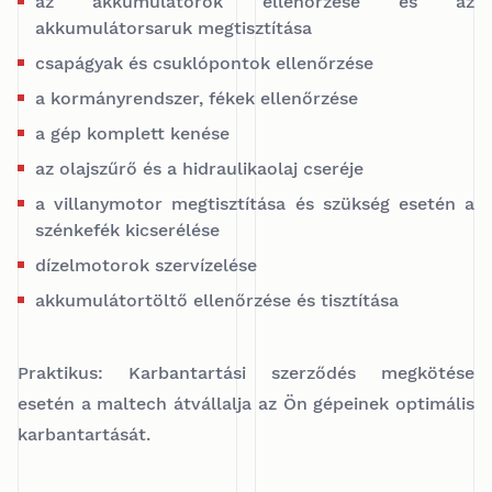
az akkumulátorok ellenőrzése és az
akkumulátorsaruk megtisztítása
csapágyak és csuklópontok ellenőrzése
a kormányrendszer, fékek ellenőrzése
a gép komplett kenése
az olajszűrő és a hidraulikaolaj cseréje
a villanymotor megtisztítása és szükség esetén a
szénkefék kicserélése
dízelmotorok szervízelése
akkumulátortöltő ellenőrzése és tisztítása
Praktikus: Karbantartási szerződés megkötése
esetén a maltech átvállalja az Ön gépeinek optimális
karbantartását.