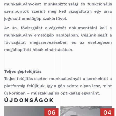
munkaállványokat munkabiztonsági és funkcionális
szempontok szerint meg kell vizsgáltatni egy arra
jogosult emelőgép szakértővel.
Az ún. fővizsgálat elvégzését dokumentálni kell a
munkaállvány emelőgép naplójában. Cégünk segít a
fővizsgálat megszervezésében és az esetlegesen
megállapított hibák elhárításában.
Teljes gépfelújítás
Teljes felújítás esetén munkaállványát a kerekektől a
platformig felújítjuk, így a gép szinte olyan lesz, mint
új korában – műszakilag és optikailag egyaránt.
ÚJDONSÁGOK
06
04