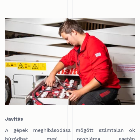
Javítás
A gépek meghibásodása mögött számtalan ok
húzódhat meg, probléma esetén