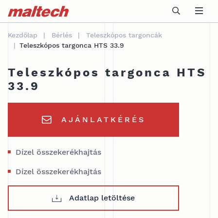
Table Of Content
Műszaki adatok
Felhasználási terület
sr.skip-to.main-content
sr.skip-to.table-of-contents
sr.skip-to.main-navigation
Kezdőlap
Bérlés
Teleszkópos targoncák
Teleszkópos targonca HTS 33.9
Teleszkópos targonca HTS
33.9
AJÁNLATKÉRÉS
Dízel összekerékhajtás
Dízel összekerékhajtás
Adatlap letöltése