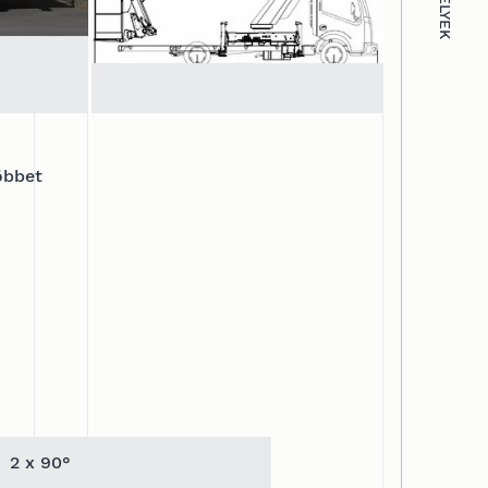
öbbet
2 x 90°