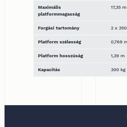
Maximális
17,35 m
platformmagasság
Forgási tartomány
2 x 350
Platform szélesség
0,769 
Platform hosszúság
1,39 m
Kapacitás
300 kg