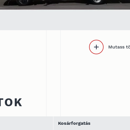
Mutass t
TOK
m
Kosárforgatás