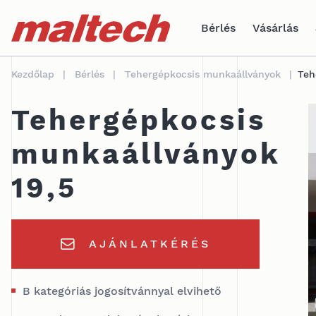
Table Of Content
Műszaki adatok
Felhasználási terület
sr.skip-to.main-content
sr.skip-to.table-of-contents
sr.skip-to.main-navigation
Bérlés
Vásárlás
Kezdőlap
Bérlés
Tehergépkocsis munkaállványok
Teh
Tehergépkocsis
munkaállványok
19,5
AJÁNLATKÉRÉS
B kategóriás jogosítvánnyal elvihető