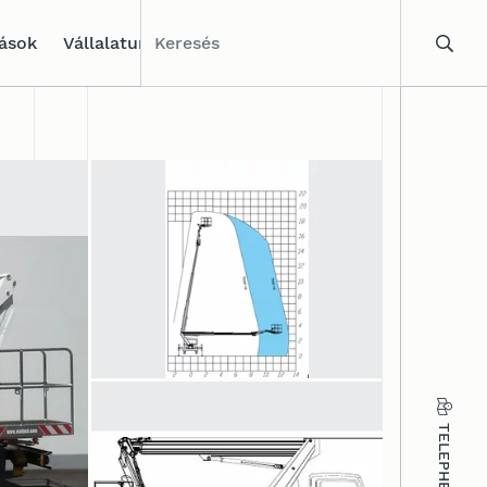
tások
Vállalatunk
TELEPHELYEK