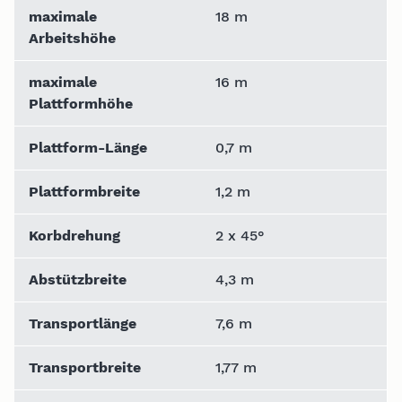
maximale
18 m
Arbeitshöhe
maximale
16 m
Plattformhöhe
Plattform-Länge
0,7 m
Plattformbreite
1,2 m
Korbdrehung
2 x 45°
Abstützbreite
4,3 m
Transportlänge
7,6 m
Transportbreite
1,77 m