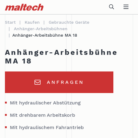
Table Of Content
Technische Daten
Beschreibung
andere gerätetypen zum kauf
sr.skip-to.main-content
sr.skip-to.table-of-contents
sr.skip-to.main-navigation
Start
Kaufen
Gebrauchte Geräte
Anhänger-Arbeitsbühnen
Anhänger-Arbeitsbühne MA 18
Anhänger-Arbeitsbühne
MA 18
ANFRAGEN
Mit hydraulischer Abstützung
Mit drehbarem Arbeitskorb
Mit hydraulischem Fahrantrieb