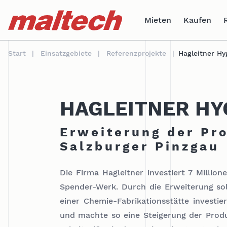
Table Of Content
Bildergalerie
Weitere Referenzen
sr.skip-to.main-content
sr.skip-to.table-of-contents
sr.skip-to.main-navigation
Mieten
Kaufen
Start
Einsatzgebiete
Referenzprojekte
Hagleitner Hy
HAGLEITNER HY
Erweiterung der Pr
Salzburger Pinzgau
Die Firma Hagleitner investiert 7 Milli
Spender-Werk. Durch die Erweiterung soll
einer Chemie-Fabrikationsstätte investi
und machte so eine Steigerung der Prod