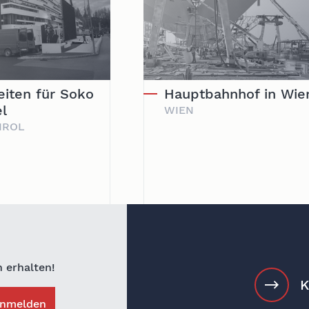
eiten für Soko
Hauptbahnhof in Wie
l
WIEN
IROL
 erhalten!
K
anmelden