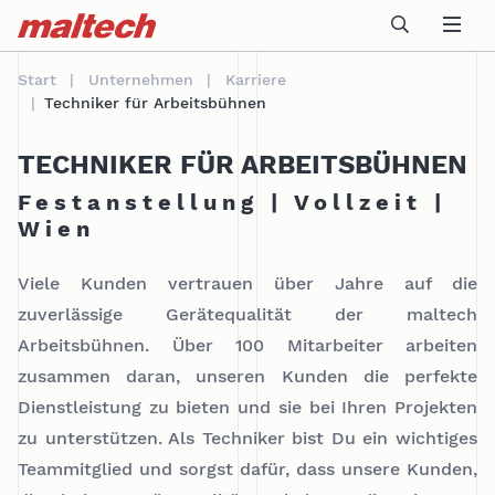
Table Of Content
Unsere Benefits
Dein Verantwortungsbereich
Dein Profil
Jetzt bewerben
Neuigkeiten
sr.skip-to.main-content
sr.skip-to.table-of-contents
sr.skip-to.main-navigation
Start
Unternehmen
Karriere
Techniker für Arbeitsbühnen
TECHNIKER FÜR ARBEITSBÜHNEN
Festanstellung | Vollzeit |
Wien
Viele Kunden vertrauen über Jahre auf die
zuverlässige Gerätequalität der maltech
Arbeitsbühnen. Über 100 Mitarbeiter arbeiten
zusammen daran, unseren Kunden die perfekte
Dienstleistung zu bieten und sie bei Ihren Projekten
zu unterstützen. Als Techniker bist Du ein wichtiges
Teammitglied und sorgst dafür, dass unsere Kunden,