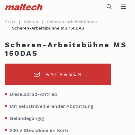
Table Of Content
Technische Daten
Beschreibung
einsatzbereiche
sr.skip-to.main-content
sr.skip-to.table-of-contents
sr.skip-to.main-navigation
Start
Mieten
Scheren-Arbeitsbühnen
Scheren-Arbeitsbühne MS 150DAS
Scheren-Arbeitsbühne MS
150DAS
ANFRAGEN
Dieselallrad-Antrieb
Mit selbstnivellierender Abstützung
Geländegängig
230 V Steckdose im Korb