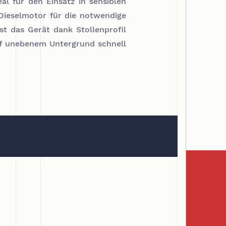
al für den Einsatz in sensiblen
Dieselmotor für die notwendige
st das Gerät dank Stollenprofil
uf unebenem Untergrund schnell